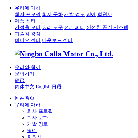
우리에 대해
회사 프로필
회사 문화
개발 경로
명예
회원사
제품 센터
가정용 모터
요리 도구
전기 퍼터
신선한 공기 시스템
기술적 강점
비디오 센터
다운로드 센터
우리와 함께
문의하기
韩语
简体中文
English
日语
网站首页
우리에 대해
회사 프로필
회사 문화
개발 경로
명예
회원사