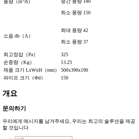
중간 풍량 180
풍량（m
/h）
최소 풍량 150
최대 풍량 42
소음 db（A）
최소 풍량 37
최고정압（Pa）
325
순중량（Kg）
13.25
제품 크기 LxWxH（mm）
500x390x190
파이프 크기（Φd）
150
개요
문의하기
우리에게 메시지를 남겨주세요, 우리는 최고의 솔루션을 제공
할 것입니다