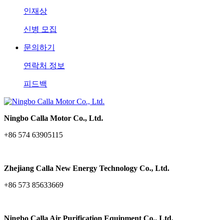
인재상
신병 모집
문의하기
연락처 정보
피드백
Ningbo Calla Motor Co., Ltd.
+86 574 63905115
Zhejiang Calla New Energy Technology Co., Ltd.
+86 573 85633669
Ningbo Calla Air Purification Equipment Co., Ltd.