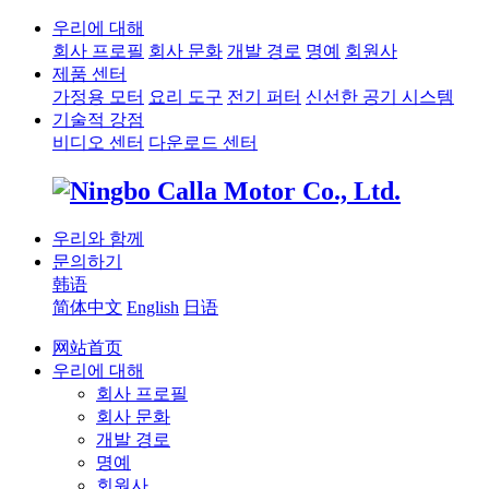
우리에 대해
회사 프로필
회사 문화
개발 경로
명예
회원사
제품 센터
가정용 모터
요리 도구
전기 퍼터
신선한 공기 시스템
기술적 강점
비디오 센터
다운로드 센터
우리와 함께
문의하기
韩语
简体中文
English
日语
网站首页
우리에 대해
회사 프로필
회사 문화
개발 경로
명예
회원사